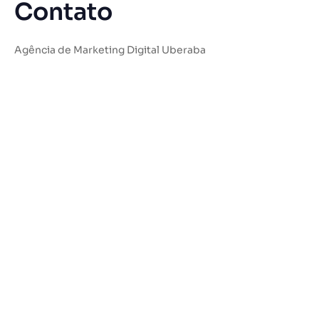
Contato
Agência de Marketing Digital Uberaba
Rua Menelick de Carvalho, 69 Sala 05
Fabrício
Uberaba–MG
38017-070
Fone: (34) 99869-3200
E-mail:
contato@lams.com.br
Site: https:/agencia-de-marketing-digital-uberaba/