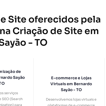
e Site oferecidos pela
 na Criação de Site em
Sayão - TO
mização de
rnardo Sayão
E-commerce e Lojas
 TO
Virtuais em Bernardo
Sayão - TO
s serviços
e SEO (Search
Desenvolvemos lojas virtuais e
ization) para
plataformas de e-commerce