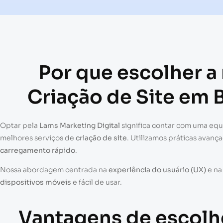
Por que escolher a
Criação de Site em 
Optar pela
Lams Marketing Digital
significa contar com uma eq
melhores serviços de
criação de site
. Utilizamos práticas avanç
carregamento rápido
.
Nossa abordagem centrada na
experiência do usuário (UX)
e n
dispositivos móveis
e fácil de usar.
Vantagens de escolh