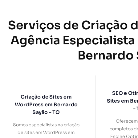
Serviços de Criação d
Agência Especialista
Bernardo 
SEO e Oti
Criação de Sites em
Sites em Be
WordPress em Bernardo
-
Sayão - TO
Oferecemo
Somos especialistas na criação
completos d
de sites em WordPress em
Engine Optim