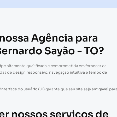
 nossa Agência para
Bernardo Sayão - TO?
uipe altamente qualificada e comprometida em fornecer os
adas de
design responsivo
,
navegação intuitiva
e
tempo de
a
interface do usuário (UI)
garante que seu site seja
amigável par
er nossos serviços de