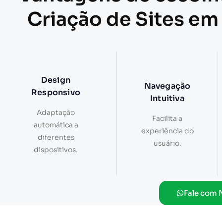
Criação de Sites em
Design
Navegação
Responsivo
Intuitiva
Adaptação
Facilita a
automática a
experiência do
diferentes
usuário.
dispositivos.
Fale com 