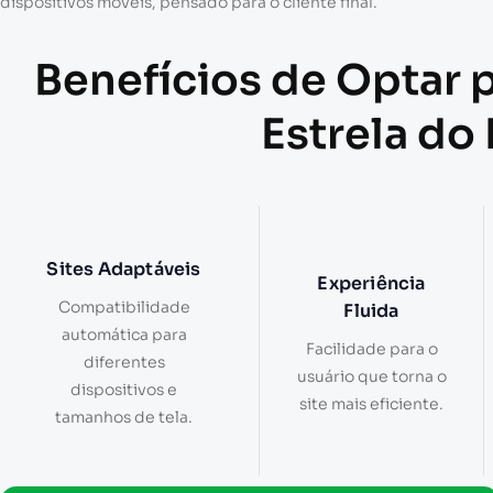
dispositivos móveis, pensado para o cliente final.
Benefícios de Optar 
Estrela do
Sites Adaptáveis
Experiência
Compatibilidade
Fluida
automática para
Facilidade para o
diferentes
usuário que torna o
dispositivos e
site mais eficiente.
tamanhos de tela.