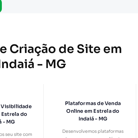
de Criação de Site em
 Indaiá - MG
Plataformas de Venda
 Visibilidade
Online em Estrela do
 Estrela do
Indaiá - MG
á - MG
Desenvolvemos plataformas
os seu site com