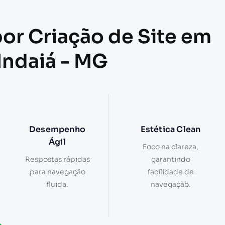
por Criação de Site em
 Indaiá - MG
Desempenho
Estética Clean
Ágil
Foco na clareza,
Respostas rápidas
garantindo
para navegação
facilidade de
fluida.
navegação.