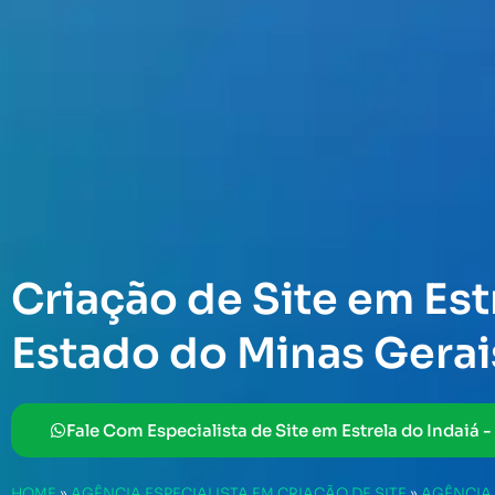
Criação de Site em Est
Estado do Minas Gerai
Fale Com Especialista de Site em Estrela do Indaiá 
HOME
»
AGÊNCIA ESPECIALISTA EM CRIAÇÃO DE SITE
»
AGÊNCIA 