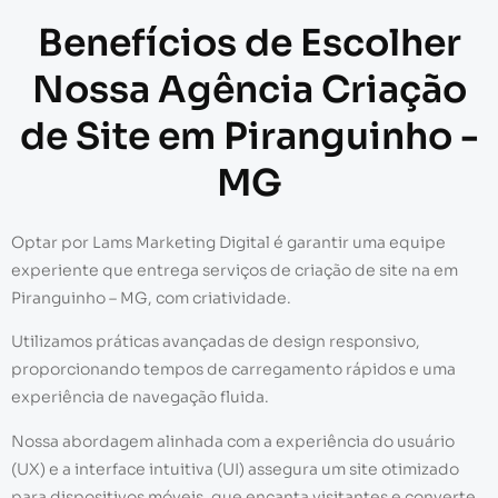
Benefícios de Escolher
Nossa Agência Criação
de Site em Piranguinho -
MG
Optar por Lams Marketing Digital é garantir uma equipe
experiente que entrega serviços de criação de site na em
Piranguinho – MG, com criatividade.
Utilizamos práticas avançadas de design responsivo,
proporcionando tempos de carregamento rápidos e uma
experiência de navegação fluida.
Nossa abordagem alinhada com a experiência do usuário
(UX) e a interface intuitiva (UI) assegura um site otimizado
para dispositivos móveis, que encanta visitantes e converte