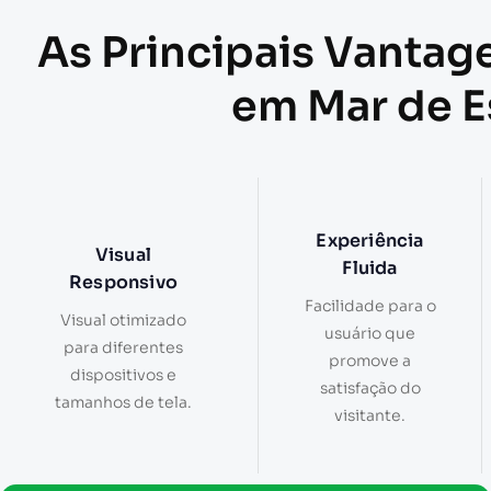
As Principais Vantag
em Mar de 
Experiência
Visual
Fluida
Responsivo
Facilidade para o
Visual otimizado
usuário que
para diferentes
promove a
dispositivos e
satisfação do
tamanhos de tela.
visitante.