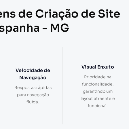
ens de Criação de Site
Espanha - MG
Visual Enxuto
Velocidade de
Prioridade na
Navegação
funcionalidade,
Respostas rápidas
garantindo um
para navegação
layout atraente e
fluida.
funcional.