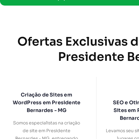
Ofertas Exclusivas 
Presidente B
Criação de Sites em
WordPress em Presidente
SEO e Oti
Bernardes - MG
Sites em 
Bernar
Somos especialistas na criação
de site em Presidente
Levamos seu si
Bernardes - MG, entregando
lugares c