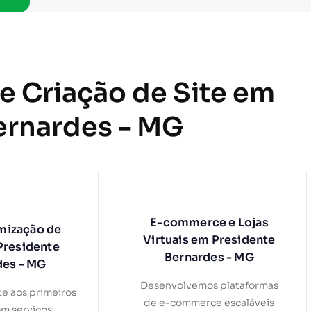
de Criação de Site em
ernardes - MG
E-commerce e Lojas
mização de
Virtuais em Presidente
Presidente
Bernardes - MG
des - MG
Desenvolvemos plataformas
te aos primeiros
de e-commerce escaláveis
om serviços