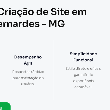
Criação de Site em
ernardes - MG
Simplicidade
Desempenho
Funcional
Ágil
Estilo direto e eficaz,
Respostas rápidas
garantindo
para satisfação do
experiência
usuário.
agradável.
G