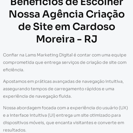
Benefícios de Escolher
Nossa Agência Criação
de Site em Cardoso
Moreira - RJ
Confiar na Lams Marketing Digital é contar com uma equipe
comprometida que entrega serviços de criação de site com
eficiência.
Apostamos em práticas avançadas de navegação intuitiva,
assegurando tempos de carregamento rápidos e uma
experiência de navegação fluida.
Nossa abordagem focada com a experiência do usuário (UX)
e a interface intuitiva (UI) entrega um site otimizado para
dispositivos móveis, que encanta visitantes e converte em
resultados.