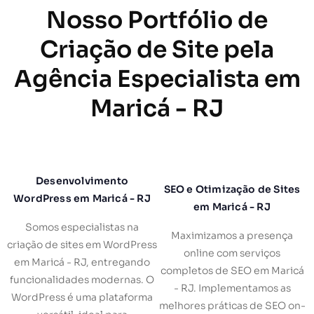
Nosso Portfólio de
Criação de Site pela
Agência Especialista em
Maricá - RJ
Desenvolvimento
SEO e Otimização de Sites
WordPress em Maricá - RJ
em Maricá - RJ
Somos especialistas na
Maximizamos a presença
criação de sites em WordPress
online com serviços
em Maricá - RJ, entregando
completos de SEO em Maricá
funcionalidades modernas. O
- RJ. Implementamos as
WordPress é uma plataforma
melhores práticas de SEO on-