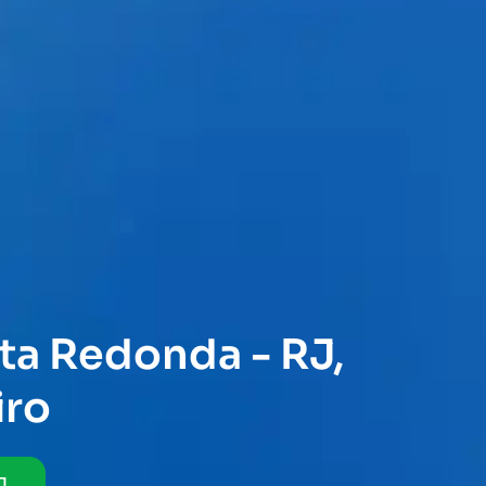
ta Redonda - RJ,
iro
J