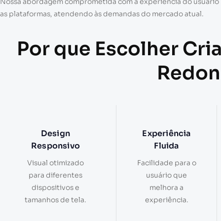
Nossa abordagem comprometida com a experiência do usuário (UX)
as plataformas, atendendo às demandas do mercado atual.
Por que Escolher Cri
Redon
Design
Experiência
Responsivo
Fluida
Visual otimizado
Facilidade para o
para diferentes
usuário que
dispositivos e
melhora a
tamanhos de tela.
experiência.