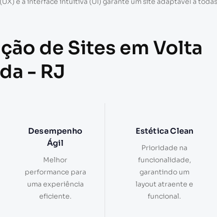
 e a interface intuitiva (UI) garante um site adaptável a toda
ação de Sites em Volta
da - RJ
Desempenho
Estética Clean
Ágil
Prioridade na
Melhor
funcionalidade,
performance para
garantindo um
uma experiência
layout atraente e
eficiente.
funcional.