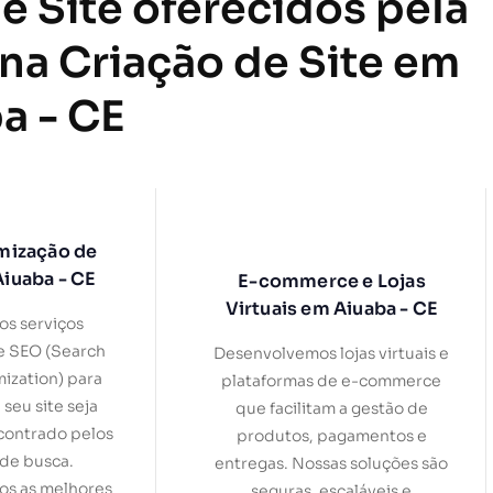
e Site oferecidos pela
 na Criação de Site em
a - CE
mização de
Aiuaba - CE
E-commerce e Lojas
Virtuais em Aiuaba - CE
s serviços
e SEO (Search
Desenvolvemos lojas virtuais e
ization) para
plataformas de e-commerce
 seu site seja
que facilitam a gestão de
contrado pelos
produtos, pagamentos e
de busca.
entregas. Nossas soluções são
s as melhores
seguras, escaláveis e