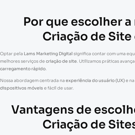
Por que escolher a
Criação de Site
Optar pela
Lams Marketing Digital
significa contar com uma eq
melhores serviços de
criação de site
. Utilizamos práticas avanç
carregamento rápido
.
Nossa abordagem centrada na
experiência do usuário (UX)
e n
dispositivos móveis
e fácil de usar.
Vantagens de escolh
Criação de Site