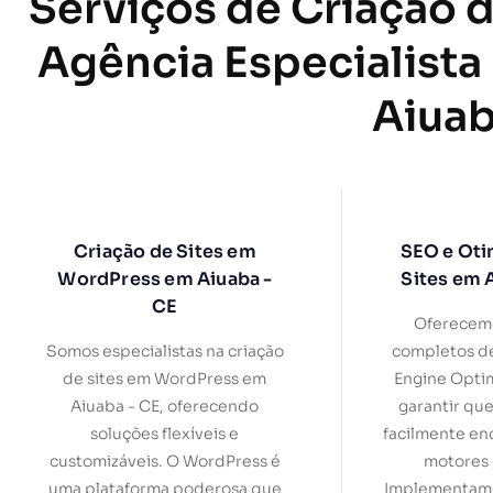
Serviços de Criação d
Agência Especialista
Aiuab
Criação de Sites em
SEO e Oti
WordPress em Aiuaba -
Sites em 
CE
Oferecemo
Somos especialistas na criação
completos d
de sites em WordPress em
Engine Optim
Aiuaba - CE, oferecendo
garantir que
soluções flexíveis e
facilmente en
customizáveis. O WordPress é
motores 
uma plataforma poderosa que
Implementamo