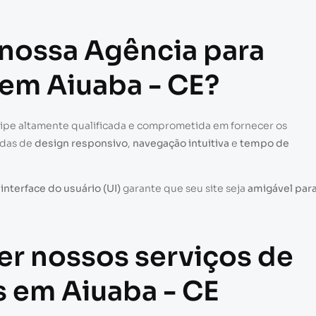
 nossa Agência para
 em Aiuaba - CE?
uipe altamente qualificada e comprometida em fornecer os
adas de
design responsivo
,
navegação intuitiva
e
tempo de
a
interface do usuário (UI)
garante que seu site seja
amigável par
er nossos serviços de
s em Aiuaba - CE