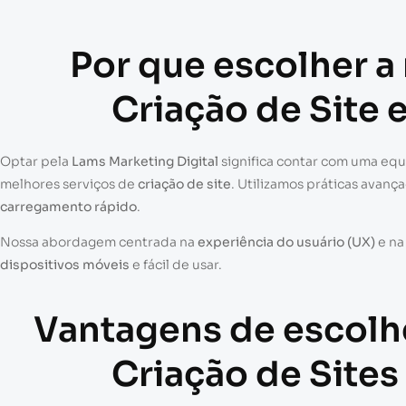
Por que escolher a
Criação de Site 
Optar pela
Lams Marketing Digital
significa contar com uma eq
melhores serviços de
criação de site
. Utilizamos práticas avanç
carregamento rápido
.
Nossa abordagem centrada na
experiência do usuário (UX)
e n
dispositivos móveis
e fácil de usar.
Vantagens de escolh
Criação de Sites