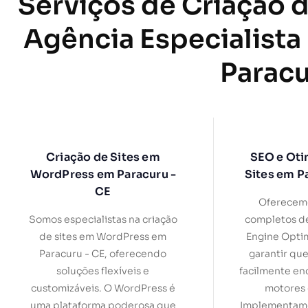
Serviços de Criação d
Agência Especialista
Paracu
Criação de Sites em
SEO e Oti
WordPress em Paracuru -
Sites em P
CE
Oferecemo
Somos especialistas na criação
completos d
de sites em WordPress em
Engine Optim
Paracuru - CE, oferecendo
garantir que
soluções flexíveis e
facilmente en
customizáveis. O WordPress é
motores 
uma plataforma poderosa que
Implementamo