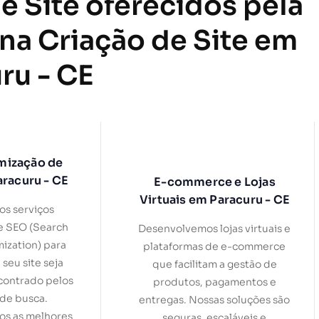
e Site oferecidos pela
 na Criação de Site em
ru - CE
mização de
aracuru - CE
E-commerce e Lojas
Virtuais em Paracuru - CE
s serviços
e SEO (Search
Desenvolvemos lojas virtuais e
ization) para
plataformas de e-commerce
 seu site seja
que facilitam a gestão de
contrado pelos
produtos, pagamentos e
de busca.
entregas. Nossas soluções são
s as melhores
seguras, escaláveis e