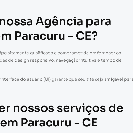
 nossa Agência para
em Paracuru - CE?
uipe altamente qualificada e comprometida em fornecer os
adas de
design responsivo
,
navegação intuitiva
e
tempo de
a
interface do usuário (UI)
garante que seu site seja
amigável par
er nossos serviços de
 em Paracuru - CE