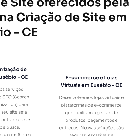
e Site oferecidos pela
 na Criação de Site em
io - CE
mização de
usébio - CE
E-commerce e Lojas
Virtuais em Eusébio - CE
s serviços
e SEO (Search
Desenvolvemos lojas virtuais e
ization) para
plataformas de e-commerce
 seu site seja
que facilitam a gestão de
contrado pelos
produtos, pagamentos e
de busca.
entregas. Nossas soluções são
s as melhores
seguras, escaláveis e