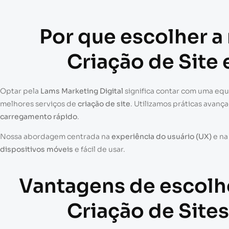
Por que escolher a
Criação de Site
Optar pela
Lams Marketing Digital
significa contar com uma eq
melhores serviços de
criação de site
. Utilizamos práticas avanç
carregamento rápido
.
Nossa abordagem centrada na
experiência do usuário (UX)
e n
dispositivos móveis
e fácil de usar.
Vantagens de escolh
Criação de Site