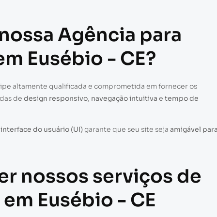
 nossa Agência para
 em Eusébio - CE?
uipe altamente qualificada e comprometida em fornecer os
adas de
design responsivo
,
navegação intuitiva
e
tempo de
a
interface do usuário (UI)
garante que seu site seja
amigável par
er nossos serviços de
s em Eusébio - CE