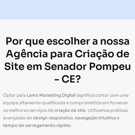
Por que escolher a nossa
Agência para Criação de
Site em Senador Pompeu
- CE?
Optar pela
Lams Marketing Digital
significa contar com uma
equipe altamente qualificada e comprometida em fornecer
os melhores serviços de
criação de site
. Utilizamos práticas
avançadas de
design responsivo
,
navegação intuitiva
e
tempo de carregamento rápido
.