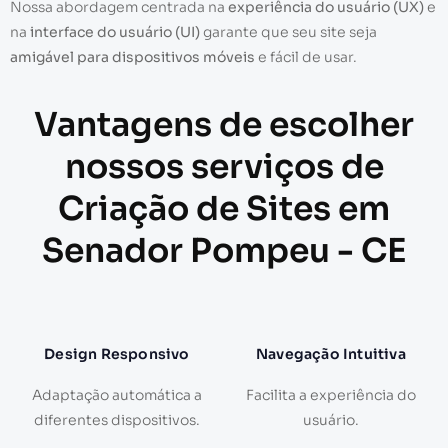
Nossa abordagem centrada na
experiência do usuário (UX)
e
na
interface do usuário (UI)
garante que seu site seja
amigável para dispositivos móveis
e fácil de usar.
Vantagens de escolher
nossos serviços de
Criação de Sites em
Senador Pompeu - CE
Design Responsivo
Navegação Intuitiva
Adaptação automática a
Facilita a experiência do
diferentes dispositivos.
usuário.