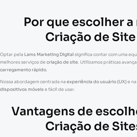
Por que escolher a
Criação de Sit
Optar pela
Lams Marketing Digital
significa contar com uma eq
melhores serviços de
criação de site
. Utilizamos práticas avanç
carregamento rápido
.
Nossa abordagem centrada na
experiência do usuário (UX)
e n
dispositivos móveis
e fácil de usar.
Vantagens de escolh
Criação de Sit