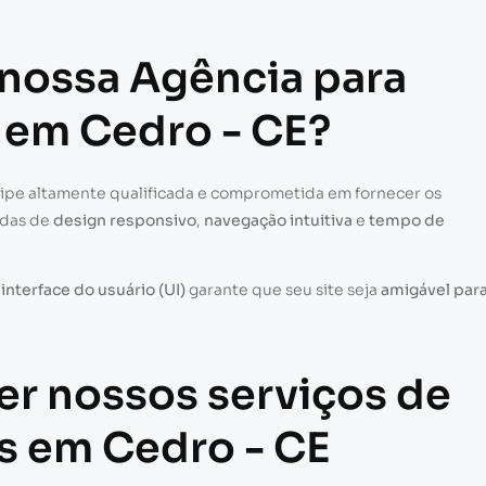
 nossa Agência para
e em Cedro - CE?
uipe altamente qualificada e comprometida em fornecer os
adas de
design responsivo
,
navegação intuitiva
e
tempo de
a
interface do usuário (UI)
garante que seu site seja
amigável par
er nossos serviços de
es em Cedro - CE