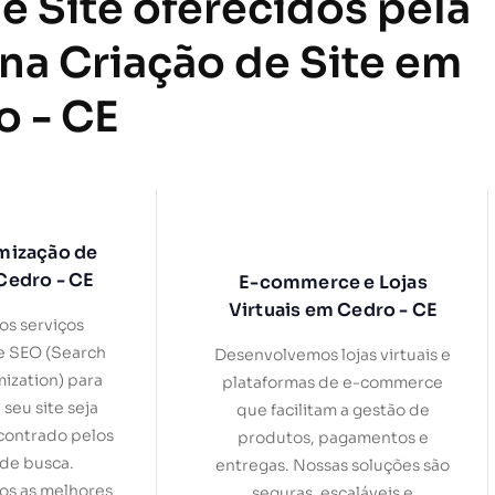
e Site oferecidos pela
 na Criação de Site em
o - CE
mização de
Cedro - CE
E-commerce e Lojas
Virtuais em Cedro - CE
s serviços
e SEO (Search
Desenvolvemos lojas virtuais e
ization) para
plataformas de e-commerce
 seu site seja
que facilitam a gestão de
contrado pelos
produtos, pagamentos e
de busca.
entregas. Nossas soluções são
s as melhores
seguras, escaláveis e