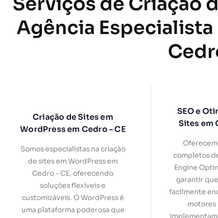
Serviços de Criação d
Agência Especialista
Cedr
SEO e Oti
Criação de Sites em
Sites em 
WordPress em Cedro - CE
Oferecemo
Somos especialistas na criação
completos d
de sites em WordPress em
Engine Optim
Cedro - CE, oferecendo
garantir que
soluções flexíveis e
facilmente en
customizáveis. O WordPress é
motores 
uma plataforma poderosa que
Implementamo