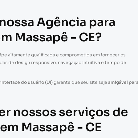
 nossa Agência para
 em Massapê - CE?
uipe altamente qualificada e comprometida em fornecer os
adas de
design responsivo
,
navegação intuitiva
e
tempo de
a
interface do usuário (UI)
garante que seu site seja
amigável par
er nossos serviços de
s em Massapê - CE