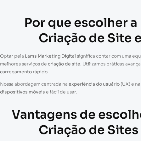
Por que escolher a
Criação de Site
Optar pela
Lams Marketing Digital
significa contar com uma eq
melhores serviços de
criação de site
. Utilizamos práticas avanç
carregamento rápido
.
Nossa abordagem centrada na
experiência do usuário (UX)
e n
dispositivos móveis
e fácil de usar.
Vantagens de escolh
Criação de Site