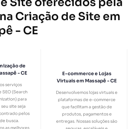
e Site oferecidos pela
 na Criação de Site em
pê - CE
mização de
assapê - CE
E-commerce e Lojas
Virtuais em Massapê - CE
s serviços
e SEO (Search
Desenvolvemos lojas virtuais e
ization) para
plataformas de e-commerce
 seu site seja
que facilitam a gestão de
contrado pelos
produtos, pagamentos e
de busca.
entregas. Nossas soluções são
s as melhores
seguras, escaláveis e