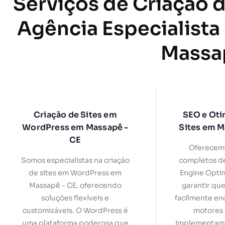
Serviços de Criação d
Agência Especialista
Massa
Criação de Sites em
SEO e Oti
WordPress em Massapê -
Sites em M
CE
Oferecemo
Somos especialistas na criação
completos d
de sites em WordPress em
Engine Optim
Massapê - CE, oferecendo
garantir que
soluções flexíveis e
facilmente en
customizáveis. O WordPress é
motores 
uma plataforma poderosa que
Implementamo