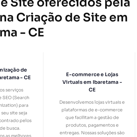
e Site oferecidos pela
 na Criação de Site em
ama - CE
mização de
E-commerce e Lojas
aretama - CE
Virtuais em Ibaretama -
CE
s serviços
e SEO (Search
Desenvolvemos lojas virtuais e
ization) para
plataformas de e-commerce
 seu site seja
que facilitam a gestão de
contrado pelos
produtos, pagamentos e
de busca.
entregas. Nossas soluções são
s as melhores