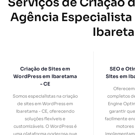
Serviços de Criação d
Agência Especialista
Ibaret
Criação de Sites em
SEO e Oti
WordPress em Ibaretama
Sites em Ib
- CE
Oferecemo
Somos especialistas na criação
completos d
de sites em WordPress em
Engine Optim
Ibaretama - CE, oferecendo
garantir que
soluções flexíveis e
facilmente en
customizáveis. O WordPress é
motores 
uma plataforma poderosa que
Implementamo