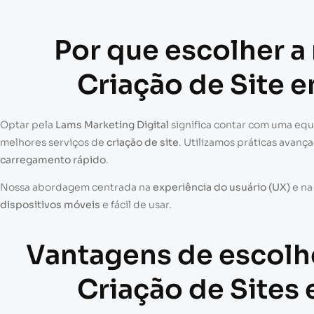
Por que escolher a
Criação de Site 
Optar pela
Lams Marketing Digital
significa contar com uma eq
melhores serviços de
criação de site
. Utilizamos práticas avanç
carregamento rápido
.
Nossa abordagem centrada na
experiência do usuário (UX)
e n
dispositivos móveis
e fácil de usar.
Vantagens de escolh
Criação de Sites