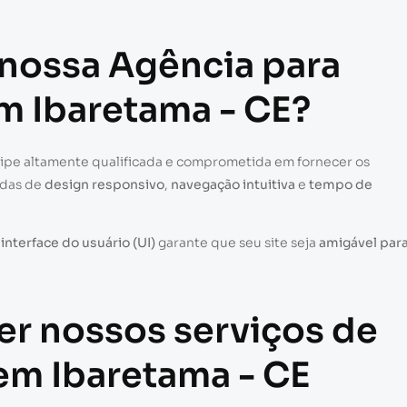
 nossa Agência para
em Ibaretama - CE?
uipe altamente qualificada e comprometida em fornecer os
adas de
design responsivo
,
navegação intuitiva
e
tempo de
a
interface do usuário (UI)
garante que seu site seja
amigável par
er nossos serviços de
 em Ibaretama - CE