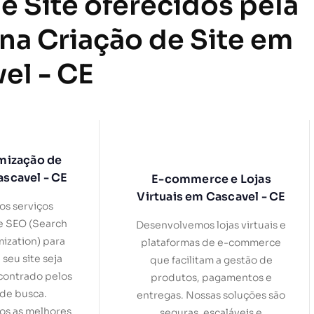
e Site oferecidos pela
 na Criação de Site em
el - CE
mização de
ascavel - CE
E-commerce e Lojas
Virtuais em Cascavel - CE
s serviços
e SEO (Search
Desenvolvemos lojas virtuais e
ization) para
plataformas de e-commerce
 seu site seja
que facilitam a gestão de
contrado pelos
produtos, pagamentos e
de busca.
entregas. Nossas soluções são
s as melhores
seguras, escaláveis e