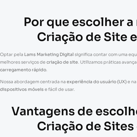
Por que escolher a
Criação de Site 
Optar pela
Lams Marketing Digital
significa contar com uma eq
melhores serviços de
criação de site
. Utilizamos práticas avanç
carregamento rápido
.
Nossa abordagem centrada na
experiência do usuário (UX)
e n
dispositivos móveis
e fácil de usar.
Vantagens de escolh
Criação de Sites