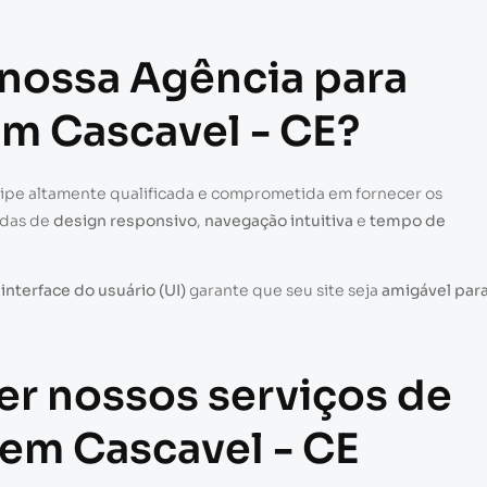
 nossa Agência para
em Cascavel - CE?
uipe altamente qualificada e comprometida em fornecer os
adas de
design responsivo
,
navegação intuitiva
e
tempo de
a
interface do usuário (UI)
garante que seu site seja
amigável par
er nossos serviços de
 em Cascavel - CE