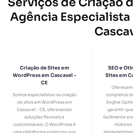
Serviços de Criação d
Agência Especialista
Cascav
Criação de Sites em
SEO e Oti
WordPress em Cascavel -
Sites em C
CE
Oferecemo
Somos especialistas na criação
completos d
de sites em WordPress em
Engine Optim
Cascavel - CE, oferecendo
garantir que
soluções flexíveis e
facilmente en
customizáveis. O WordPress é
motores 
uma plataforma poderosa que
Implementamo