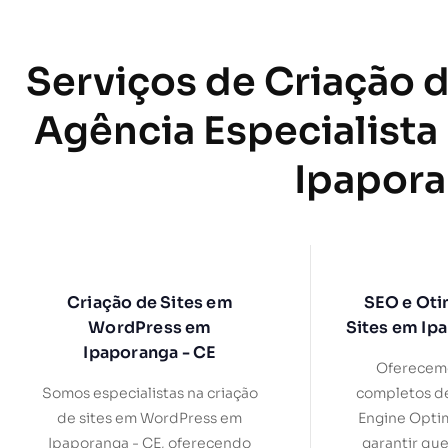
Serviços de Criação d
Agência Especialista
Ipapora
Criação de Sites em
SEO e Oti
WordPress em
Sites em Ip
Ipaporanga - CE
Oferecemo
Somos especialistas na criação
completos d
de sites em WordPress em
Engine Optim
Ipaporanga - CE, oferecendo
garantir que