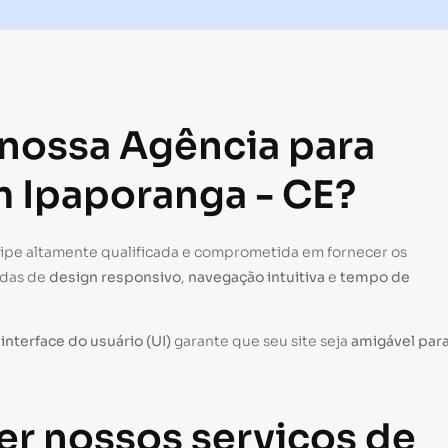
 nossa Agência para
m Ipaporanga - CE?
uipe altamente qualificada e comprometida em fornecer os
adas de
design responsivo
,
navegação intuitiva
e
tempo de
a
interface do usuário (UI)
garante que seu site seja
amigável par
er nossos serviços de