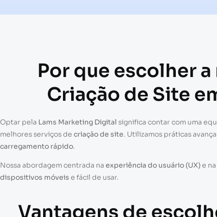
Por que escolher a
Criação de Site e
Optar pela
Lams Marketing Digital
significa contar com uma eq
melhores serviços de
criação de site
. Utilizamos práticas avanç
carregamento rápido
.
Nossa abordagem centrada na
experiência do usuário (UX)
e n
dispositivos móveis
e fácil de usar.
Vantagens de escolh