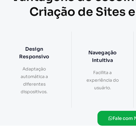
Criação de Sites 
Design
Navegação
Responsivo
Intuitiva
Adaptação
Facilita a
automática a
experiência do
diferentes
usuário.
dispositivos.
Fale com 