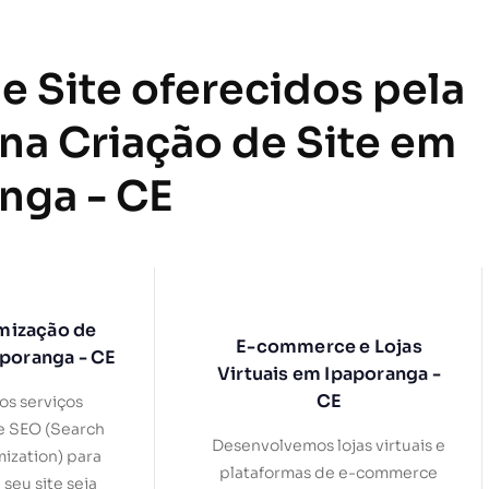
e Site oferecidos pela
 na Criação de Site em
nga - CE
mização de
E-commerce e Lojas
aporanga - CE
Virtuais em Ipaporanga -
CE
s serviços
e SEO (Search
Desenvolvemos lojas virtuais e
ization) para
plataformas de e-commerce
 seu site seja