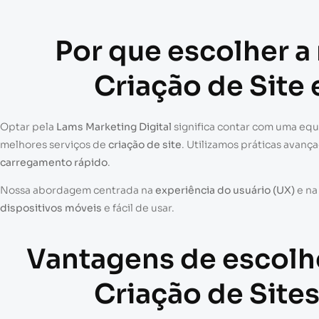
Por que escolher a
Criação de Site
Optar pela
Lams Marketing Digital
significa contar com uma eq
melhores serviços de
criação de site
. Utilizamos práticas avanç
carregamento rápido
.
Nossa abordagem centrada na
experiência do usuário (UX)
e n
dispositivos móveis
e fácil de usar.
Vantagens de escolh
Criação de Site