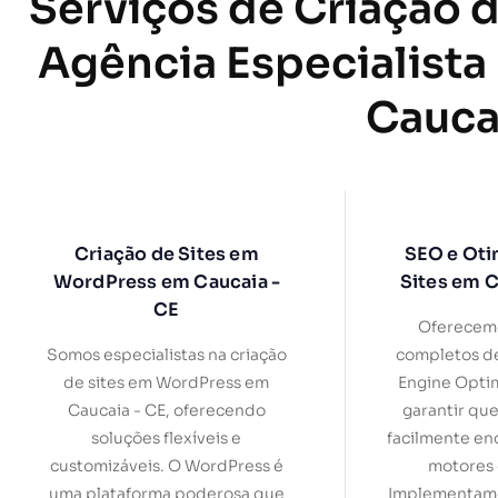
Serviços de Criação d
Agência Especialista
Cauca
Criação de Sites em
SEO e Oti
WordPress em Caucaia -
Sites em C
CE
Oferecemo
Somos especialistas na criação
completos d
de sites em WordPress em
Engine Optim
Caucaia - CE, oferecendo
garantir que
soluções flexíveis e
facilmente en
customizáveis. O WordPress é
motores 
uma plataforma poderosa que
Implementamo