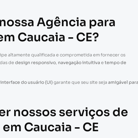
 nossa Agência para
 em Caucaia - CE?
uipe altamente qualificada e comprometida em fornecer os
adas de
design responsivo
,
navegação intuitiva
e
tempo de
a
interface do usuário (UI)
garante que seu site seja
amigável par
er nossos serviços de
s em Caucaia - CE