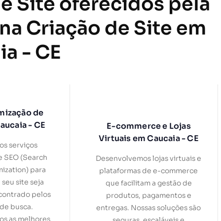
e Site oferecidos pela
 na Criação de Site em
ia - CE
mização de
aucaia - CE
E-commerce e Lojas
Virtuais em Caucaia - CE
s serviços
e SEO (Search
Desenvolvemos lojas virtuais e
ization) para
plataformas de e-commerce
 seu site seja
que facilitam a gestão de
contrado pelos
produtos, pagamentos e
de busca.
entregas. Nossas soluções são
s as melhores
seguras, escaláveis e