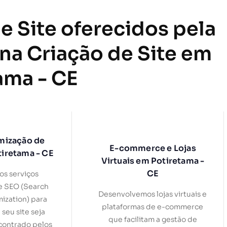
e Site oferecidos pela
 na Criação de Site em
ama - CE
mização de
E-commerce e Lojas
tiretama - CE
Virtuais em Potiretama -
CE
s serviços
e SEO (Search
Desenvolvemos lojas virtuais e
ization) para
plataformas de e-commerce
 seu site seja
que facilitam a gestão de
contrado pelos