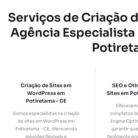
Serviços de Criação d
Agência Especialista
Potiret
Criação de Sites em
SEO e Oti
WordPress em
Sites em Po
Potiretama - CE
Oferecemo
Somos especialistas na criação
completos d
de sites em WordPress em
Engine Optim
Potiretama - CE, oferecendo
garantir que
soluções flexíveis e
facilmente en