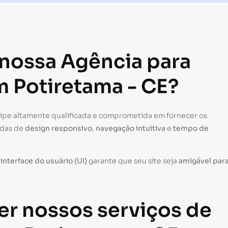
 nossa Agência para
m Potiretama - CE?
uipe altamente qualificada e comprometida em fornecer os
adas de
design responsivo
,
navegação intuitiva
e
tempo de
a
interface do usuário (UI)
garante que seu site seja
amigável par
er nossos serviços de