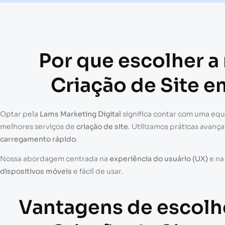
Por que escolher a
Criação de Site e
Optar pela
Lams Marketing Digital
significa contar com uma eq
melhores serviços de
criação de site
. Utilizamos práticas avanç
carregamento rápido
.
Nossa abordagem centrada na
experiência do usuário (UX)
e n
dispositivos móveis
e fácil de usar.
Vantagens de escolh