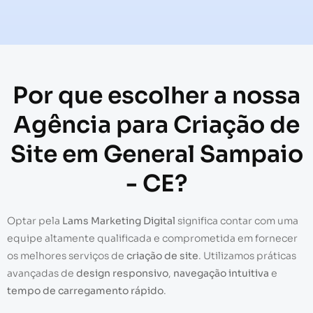
Por que escolher a nossa
Agência para Criação de
Site em General Sampaio
- CE?
Optar pela
Lams Marketing Digital
significa contar com uma
equipe altamente qualificada e comprometida em fornecer
os melhores serviços de
criação de site
. Utilizamos práticas
avançadas de
design responsivo
,
navegação intuitiva
e
tempo de carregamento rápido
.