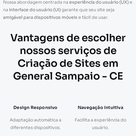
Nossa abordagem centrada na
experiência do usuário (UX)
e
na
interface do usuário (UI)
garante que seu site seja
amigável para dispositivos móveis
e fácil de usar.
Vantagens de escolher
nossos serviços de
Criação de Sites em
General Sampaio - CE
Design Responsivo
Navegação Intuitiva
Adaptação automática a
Facilita a experiência do
diferentes dispositivos.
usuário.