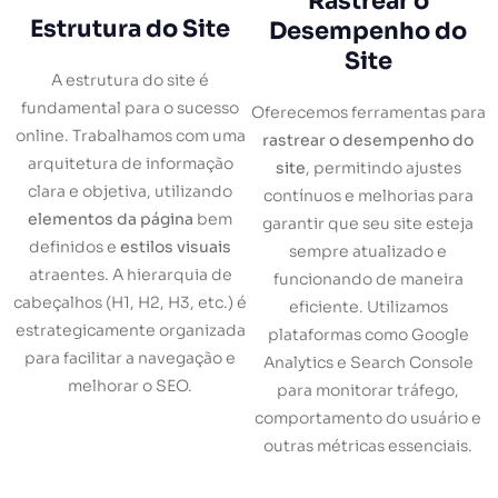
Rastrear o
Estrutura do Site
Desempenho do
Site
A estrutura do site é
fundamental para o sucesso
Oferecemos ferramentas para
online. Trabalhamos com uma
rastrear o desempenho do
arquitetura de informação
site
, permitindo ajustes
clara e objetiva, utilizando
contínuos e melhorias para
elementos da página
bem
garantir que seu site esteja
definidos e
estilos visuais
sempre atualizado e
atraentes. A hierarquia de
funcionando de maneira
cabeçalhos (H1, H2, H3, etc.) é
eficiente. Utilizamos
estrategicamente organizada
plataformas como Google
para facilitar a navegação e
Analytics e Search Console
melhorar o SEO.
para monitorar tráfego,
comportamento do usuário e
outras métricas essenciais.