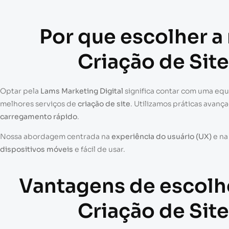
Por que escolher a
Criação de Sit
Optar pela
Lams Marketing Digital
significa contar com uma eq
melhores serviços de
criação de site
. Utilizamos práticas avanç
carregamento rápido
.
Nossa abordagem centrada na
experiência do usuário (UX)
e n
dispositivos móveis
e fácil de usar.
Vantagens de escolh
Criação de Sit