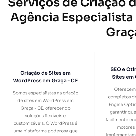
Serviços de Criação d
Agência Especialista
Graç
SEO e Oti
Criação de Sites em
Sites em 
WordPress em Graça - CE
Oferecemo
Somos especialistas na criação
completos d
de sites em WordPress em
Engine Optim
Graça - CE, oferecendo
garantir que
soluções flexíveis e
facilmente en
customizáveis. O WordPress é
motores 
uma plataforma poderosa que
Implementamo