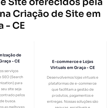
e Site oferecidos pela
 na Criação de Site em
a - CE
mização de
Graça - CE
E-commerce e Lojas
Virtuais em Graça - CE
s serviços
e SEO (Search
Desenvolvemos lojas virtuais e
ization) para
plataformas de e-commerce
 seu site seja
que facilitam a gestão de
contrado pelos
produtos, pagamentos e
de busca.
entregas. Nossas soluções são
s as melhores
seguras, escaláveis e