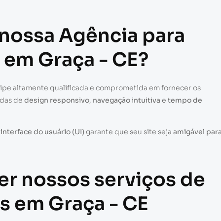
 nossa Agência para
e em Graça - CE?
uipe altamente qualificada e comprometida em fornecer os
adas de
design responsivo
,
navegação intuitiva
e
tempo de
a
interface do usuário (UI)
garante que seu site seja
amigável par
er nossos serviços de
es em Graça - CE