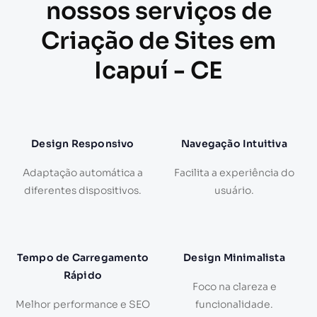
nossos serviços de
Criação de Sites em
Icapuí - CE
Design Responsivo
Navegação Intuitiva
Adaptação automática a
Facilita a experiência do
diferentes dispositivos.
usuário.
Tempo de Carregamento
Design Minimalista
Rápido
Foco na clareza e
Melhor performance e SEO
funcionalidade.