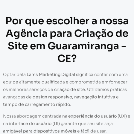
Por que escolher a nossa
Agência para Criação de
Site em Guaramiranga -
CE?
Optar pela
Lams Marketing Digital
significa contar com uma
equipe altamente qualificada e comprometida em fornecer
os melhores serviços de
criação de site
. Utilizamos práticas
avançadas de
design responsivo
,
navegação intuitiva
e
tempo de carregamento rápido
.
Nossa abordagem centrada na
experiência do usuário (UX)
e
na
interface do usuário (UI)
garante que seu site seja
amigável para dispositivos móveis
e fácil de usar.