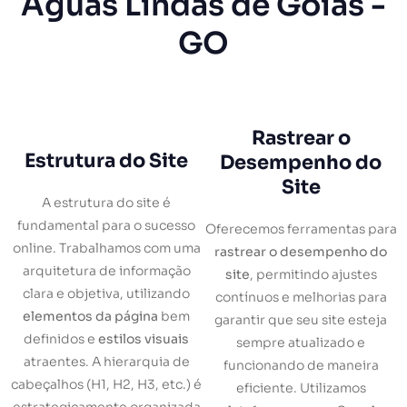
Águas Lindas de Goiás -
GO
Rastrear o
Estrutura do Site
Desempenho do
Site
A estrutura do site é
fundamental para o sucesso
Oferecemos ferramentas para
online. Trabalhamos com uma
rastrear o desempenho do
arquitetura de informação
site
, permitindo ajustes
clara e objetiva, utilizando
contínuos e melhorias para
elementos da página
bem
garantir que seu site esteja
definidos e
estilos visuais
sempre atualizado e
atraentes. A hierarquia de
funcionando de maneira
cabeçalhos (H1, H2, H3, etc.) é
eficiente. Utilizamos
estrategicamente organizada