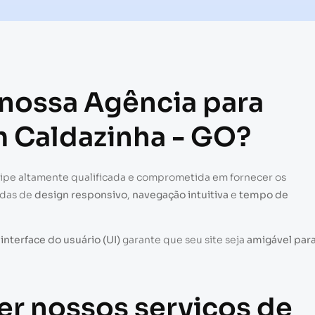
 nossa Agência para
m Caldazinha - GO?
uipe altamente qualificada e comprometida em fornecer os
adas de
design responsivo
,
navegação intuitiva
e
tempo de
a
interface do usuário (UI)
garante que seu site seja
amigável par
er nossos serviços de