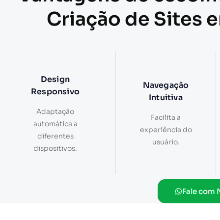
Criação de Sites 
Design
Navegação
Responsivo
Intuitiva
Adaptação
Facilita a
automática a
experiência do
diferentes
usuário.
dispositivos.
Fale com 