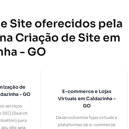
e Site oferecidos pela
 na Criação de Site em
nha - GO
mização de
E-commerce e Lojas
ldazinha - GO
Virtuais em Caldazinha -
GO
s serviços
e SEO (Search
Desenvolvemos lojas virtuais e
ization) para
plataformas de e-commerce
 seu site seja