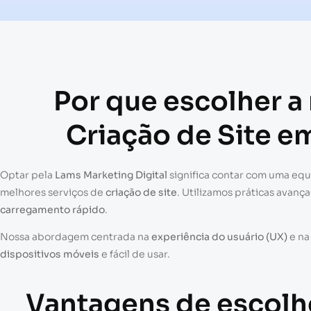
Por que escolher a
Criação de Site e
Optar pela
Lams Marketing Digital
significa contar com uma eq
melhores serviços de
criação de site
. Utilizamos práticas avanç
carregamento rápido
.
Nossa abordagem centrada na
experiência do usuário (UX)
e n
dispositivos móveis
e fácil de usar.
Vantagens de escolh