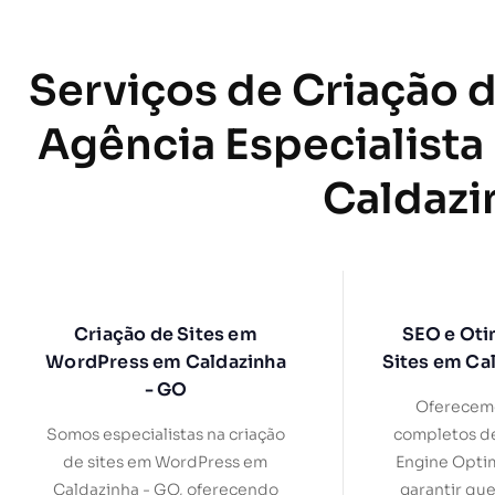
Serviços de Criação d
Agência Especialista
Caldazi
Criação de Sites em
SEO e Oti
WordPress em Caldazinha
Sites em Ca
- GO
Oferecemo
Somos especialistas na criação
completos d
de sites em WordPress em
Engine Optim
Caldazinha - GO, oferecendo
garantir que