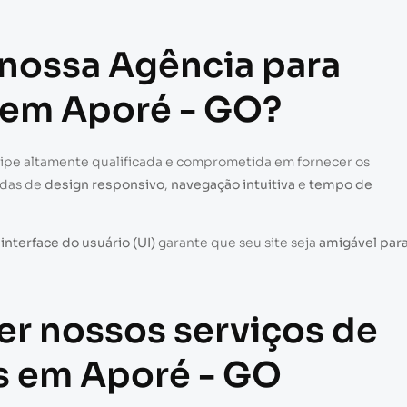
 nossa Agência para
e em Aporé - GO?
uipe altamente qualificada e comprometida em fornecer os
adas de
design responsivo
,
navegação intuitiva
e
tempo de
a
interface do usuário (UI)
garante que seu site seja
amigável par
er nossos serviços de
es em Aporé - GO