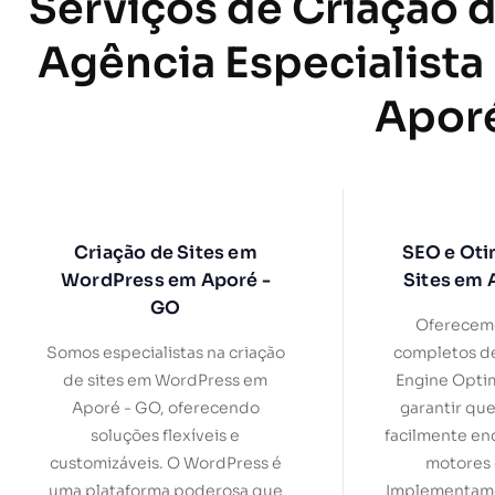
Serviços de Criação d
Agência Especialista
Apor
Criação de Sites em
SEO e Oti
WordPress em Aporé -
Sites em 
GO
Oferecemo
Somos especialistas na criação
completos d
de sites em WordPress em
Engine Optim
Aporé - GO, oferecendo
garantir que
soluções flexíveis e
facilmente en
customizáveis. O WordPress é
motores 
uma plataforma poderosa que
Implementamo