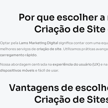
Por que escolher a
Criação de Sit
Optar pela
Lams Marketing Digital
significa contar com uma eq
melhores serviços de
criação de site
. Utilizamos práticas avanç
carregamento rápido
.
Nossa abordagem centrada na
experiência do usuário (UX)
e n
dispositivos móveis
e fácil de usar.
Vantagens de escolh
Criação de Sit