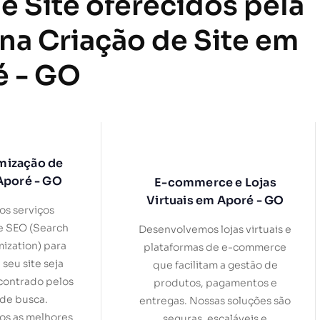
e Site oferecidos pela
 na Criação de Site em
é - GO
mização de
Aporé - GO
E-commerce e Lojas
Virtuais em Aporé - GO
s serviços
e SEO (Search
Desenvolvemos lojas virtuais e
ization) para
plataformas de e-commerce
 seu site seja
que facilitam a gestão de
contrado pelos
produtos, pagamentos e
de busca.
entregas. Nossas soluções são
s as melhores
seguras, escaláveis e