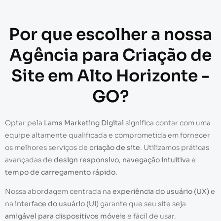
Por que escolher a nossa
Agência para Criação de
Site em Alto Horizonte -
GO?
Optar pela
Lams Marketing Digital
significa contar com uma
equipe altamente qualificada e comprometida em fornecer
os melhores serviços de
criação de site
. Utilizamos práticas
avançadas de
design responsivo
,
navegação intuitiva
e
tempo de carregamento rápido
.
Nossa abordagem centrada na
experiência do usuário (UX)
e
na
interface do usuário (UI)
garante que seu site seja
amigável para dispositivos móveis
e fácil de usar.