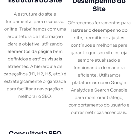
Estrutura do Site
Desempenho do
Site
A estrutura do site é
fundamental para o sucesso
Oferecemos ferramentas para
online. Trabalhamos com uma
rastrear o desempenho do
arquitetura de informação
site
, permitindo ajustes
clara e objetiva, utilizando
contínuos e melhorias para
elementos da página
bem
garantir que seu site esteja
definidos e
estilos visuais
sempre atualizado e
atraentes. A hierarquia de
funcionando de maneira
cabeçalhos (H1, H2, H3, etc.) é
eficiente. Utilizamos
estrategicamente organizada
plataformas como Google
para facilitar a navegação e
Analytics e Search Console
melhorar o SEO.
para monitorar tráfego,
comportamento do usuário e
outras métricas essenciais.
Consultoria SEO