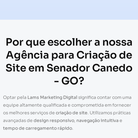
Por que escolher a nossa
Agência para Criação de
Site em Senador Canedo
- GO?
Optar pela
Lams Marketing Digital
significa contar com uma
equipe altamente qualificada e comprometida em fornecer
os melhores serviços de
criação de site
. Utilizamos práticas
avançadas de
design responsivo
,
navegação intuitiva
e
tempo de carregamento rápido
.