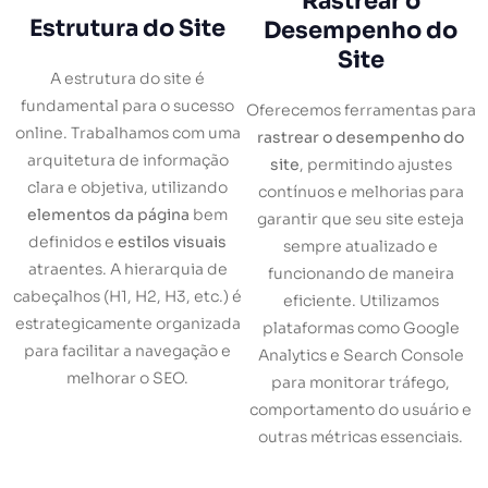
Rastrear o
Estrutura do Site
Desempenho do
Site
A estrutura do site é
fundamental para o sucesso
Oferecemos ferramentas para
online. Trabalhamos com uma
rastrear o desempenho do
arquitetura de informação
site
, permitindo ajustes
clara e objetiva, utilizando
contínuos e melhorias para
elementos da página
bem
garantir que seu site esteja
definidos e
estilos visuais
sempre atualizado e
atraentes. A hierarquia de
funcionando de maneira
cabeçalhos (H1, H2, H3, etc.) é
eficiente. Utilizamos
estrategicamente organizada
plataformas como Google
para facilitar a navegação e
Analytics e Search Console
melhorar o SEO.
para monitorar tráfego,
comportamento do usuário e
outras métricas essenciais.