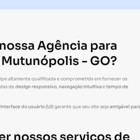
 nossa Agência para
m Mutunópolis - GO?
uipe altamente qualificada e comprometida em fornecer os
adas de
design responsivo
,
navegação intuitiva
e
tempo de
a
interface do usuário (UI)
garante que seu site seja
amigável par
er nossos serviços de