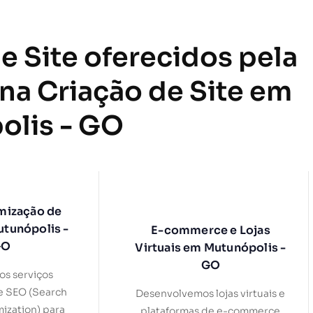
e Site oferecidos pela
 na Criação de Site em
olis - GO
mização de
utunópolis -
E-commerce e Lojas
GO
Virtuais em Mutunópolis -
GO
s serviços
e SEO (Search
Desenvolvemos lojas virtuais e
ization) para
plataformas de e-commerce