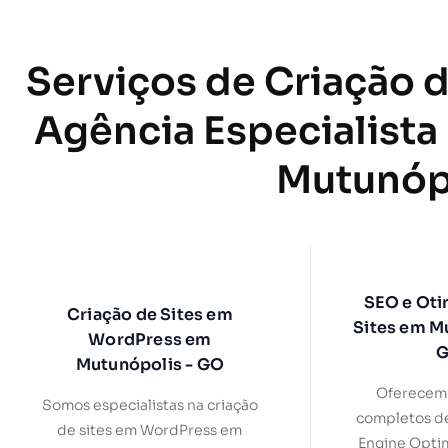
Serviços de Criação d
Agência Especialista
Mutunóp
SEO e Oti
Criação de Sites em
Sites em M
WordPress em
Mutunópolis - GO
Oferecemo
Somos especialistas na criação
completos d
de sites em WordPress em
Engine Optim