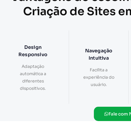
Criação de Sites 
Design
Navegação
Responsivo
Intuitiva
Adaptação
Facilita a
automática a
experiência do
diferentes
usuário.
dispositivos.
Fale com 