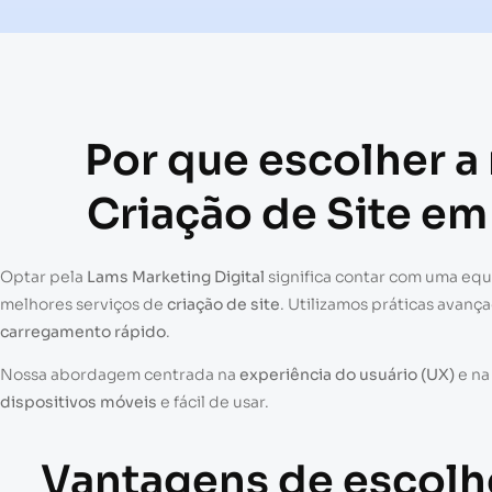
Por que escolher a
Criação de Site e
Optar pela
Lams Marketing Digital
significa contar com uma eq
melhores serviços de
criação de site
. Utilizamos práticas avanç
carregamento rápido
.
Nossa abordagem centrada na
experiência do usuário (UX)
e n
dispositivos móveis
e fácil de usar.
Vantagens de escolh