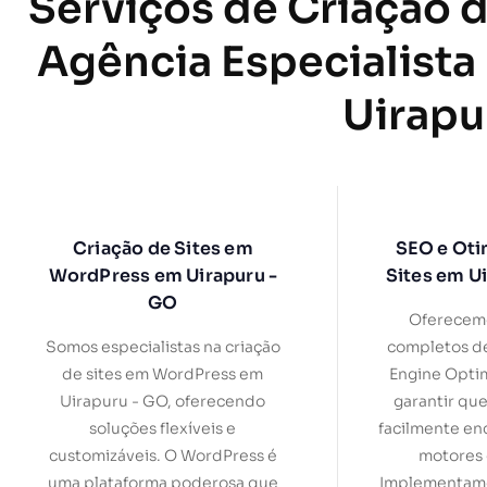
Serviços de Criação d
Agência Especialista
Uirapu
Criação de Sites em
SEO e Oti
WordPress em Uirapuru -
Sites em U
GO
Oferecemo
Somos especialistas na criação
completos d
de sites em WordPress em
Engine Optim
Uirapuru - GO, oferecendo
garantir que
soluções flexíveis e
facilmente en
customizáveis. O WordPress é
motores 
uma plataforma poderosa que
Implementamo