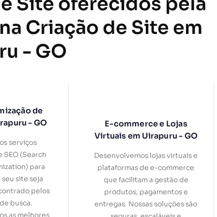
e Site oferecidos pela
 na Criação de Site em
ru - GO
mização de
irapuru - GO
E-commerce e Lojas
Virtuais em Uirapuru - GO
s serviços
e SEO (Search
Desenvolvemos lojas virtuais e
ization) para
plataformas de e-commerce
 seu site seja
que facilitam a gestão de
contrado pelos
produtos, pagamentos e
de busca.
entregas. Nossas soluções são
s as melhores
seguras, escaláveis e