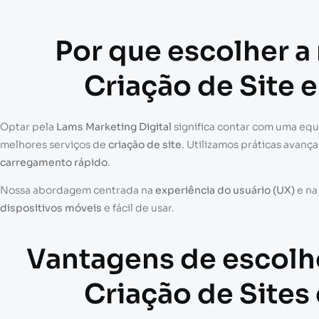
Por que escolher a
Criação de Site 
Optar pela
Lams Marketing Digital
significa contar com uma eq
melhores serviços de
criação de site
. Utilizamos práticas avanç
carregamento rápido
.
Nossa abordagem centrada na
experiência do usuário (UX)
e n
dispositivos móveis
e fácil de usar.
Vantagens de escolh
Criação de Sites