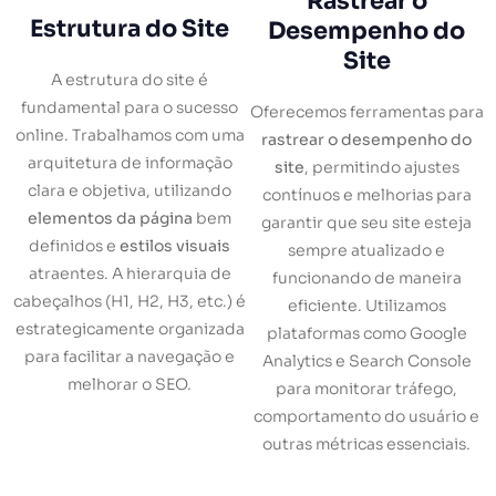
Rastrear o
Estrutura do Site
Desempenho do
Site
A estrutura do site é
fundamental para o sucesso
Oferecemos ferramentas para
online. Trabalhamos com uma
rastrear o desempenho do
arquitetura de informação
site
, permitindo ajustes
clara e objetiva, utilizando
contínuos e melhorias para
elementos da página
bem
garantir que seu site esteja
definidos e
estilos visuais
sempre atualizado e
atraentes. A hierarquia de
funcionando de maneira
cabeçalhos (H1, H2, H3, etc.) é
eficiente. Utilizamos
estrategicamente organizada
plataformas como Google
para facilitar a navegação e
Analytics e Search Console
melhorar o SEO.
para monitorar tráfego,
comportamento do usuário e
outras métricas essenciais.