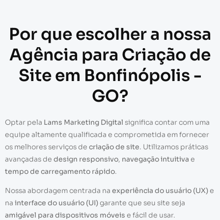
Por que escolher a nossa
Agência para Criação de
Site em Bonfinópolis -
GO?
Optar pela
Lams Marketing Digital
significa contar com uma
equipe altamente qualificada e comprometida em fornecer
os melhores serviços de
criação de site
. Utilizamos práticas
avançadas de
design responsivo
,
navegação intuitiva
e
tempo de carregamento rápido
.
Nossa abordagem centrada na
experiência do usuário (UX)
e
na
interface do usuário (UI)
garante que seu site seja
amigável para dispositivos móveis
e fácil de usar.