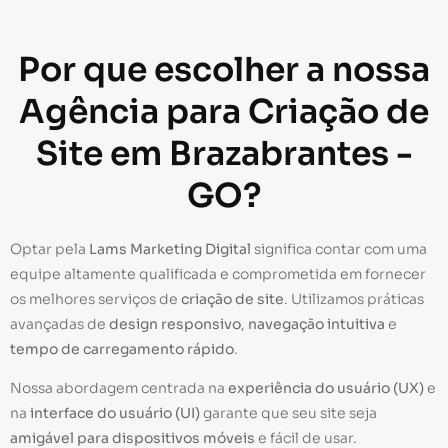
Por que escolher a nossa
Agência para Criação de
Site em Brazabrantes -
GO?
Optar pela
Lams Marketing Digital
significa contar com uma
equipe altamente qualificada e comprometida em fornecer
os melhores serviços de
criação de site
. Utilizamos práticas
avançadas de
design responsivo
,
navegação intuitiva
e
tempo de carregamento rápido
.
Nossa abordagem centrada na
experiência do usuário (UX)
e
na
interface do usuário (UI)
garante que seu site seja
amigável para dispositivos móveis
e fácil de usar.