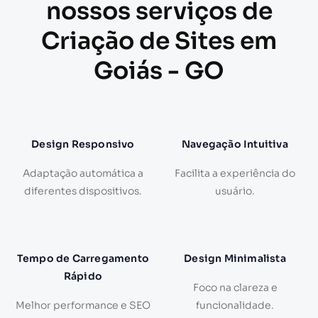
nossos serviços de
Criação de Sites em
Goiás - GO
Design Responsivo
Navegação Intuitiva
Adaptação automática a
Facilita a experiência do
diferentes dispositivos.
usuário.
Tempo de Carregamento
Design Minimalista
Rápido
Foco na clareza e
Melhor performance e SEO
funcionalidade.