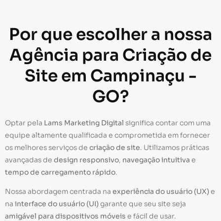
Por que escolher a nossa
Agência para Criação de
Site em Campinaçu -
GO?
Optar pela
Lams Marketing Digital
significa contar com uma
equipe altamente qualificada e comprometida em fornecer
os melhores serviços de
criação de site
. Utilizamos práticas
avançadas de
design responsivo
,
navegação intuitiva
e
tempo de carregamento rápido
.
Nossa abordagem centrada na
experiência do usuário (UX)
e
na
interface do usuário (UI)
garante que seu site seja
amigável para dispositivos móveis
e fácil de usar.