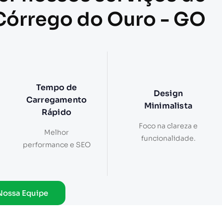
 Córrego do Ouro - GO
Tempo de
Design
Carregamento
Minimalista
Rápido
Foco na clareza e
Melhor
funcionalidade.
performance e SEO
Nossa Equipe