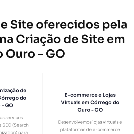
e Site oferecidos pela
 na Criação de Site em
o Ouro - GO
mização de
E-commerce e Lojas
Córrego do
Virtuais em Córrego do
 - GO
Ouro - GO
s serviços
Desenvolvemos lojas virtuais e
e SEO (Search
plataformas de e-commerce
ization) para