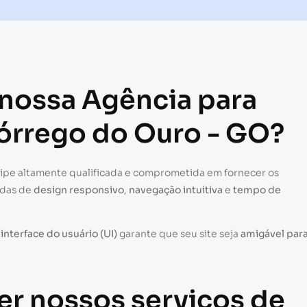
 nossa Agência para
Córrego do Ouro - GO?
uipe altamente qualificada e comprometida em fornecer os
adas de
design responsivo
,
navegação intuitiva
e
tempo de
a
interface do usuário (UI)
garante que seu site seja
amigável par
er nossos serviços de