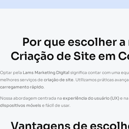
Por que escolher a
Criação de Site em 
Optar pela
Lams Marketing Digital
significa contar com uma eq
melhores serviços de
criação de site
. Utilizamos práticas avanç
carregamento rápido
.
Nossa abordagem centrada na
experiência do usuário (UX)
e n
dispositivos móveis
e fácil de usar.
Vantagens de escolh