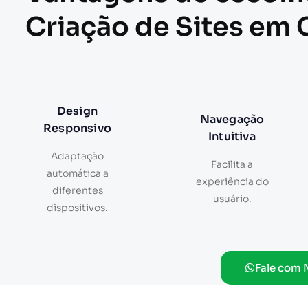
Criação de Sites em
Design
Navegação
Responsivo
Intuitiva
Adaptação
Facilita a
automática a
experiência do
diferentes
usuário.
dispositivos.
Fale com 