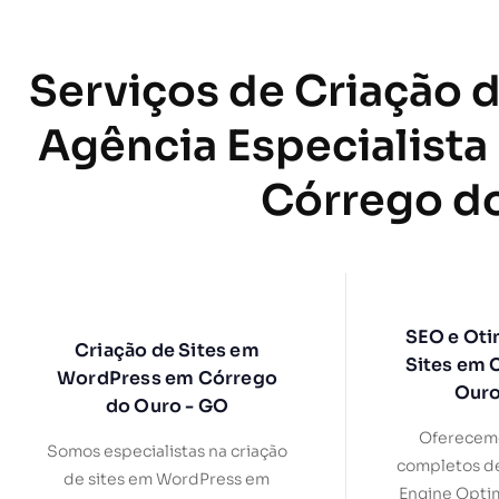
Serviços de Criação d
Agência Especialista
Córrego d
SEO e Oti
Criação de Sites em
Sites em 
WordPress em Córrego
Ouro
do Ouro - GO
Oferecemo
Somos especialistas na criação
completos d
de sites em WordPress em
Engine Optim