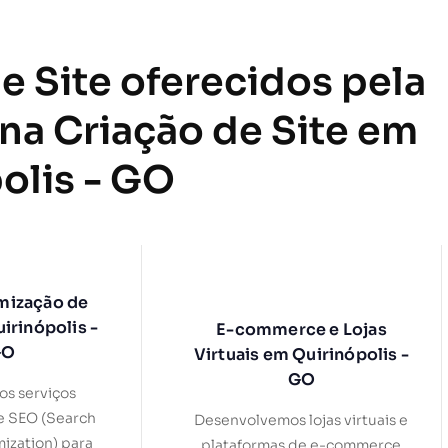
e Site oferecidos pela
 na Criação de Site em
olis - GO
mização de
irinópolis -
E-commerce e Lojas
GO
Virtuais em Quirinópolis -
GO
s serviços
e SEO (Search
Desenvolvemos lojas virtuais e
ization) para
plataformas de e-commerce