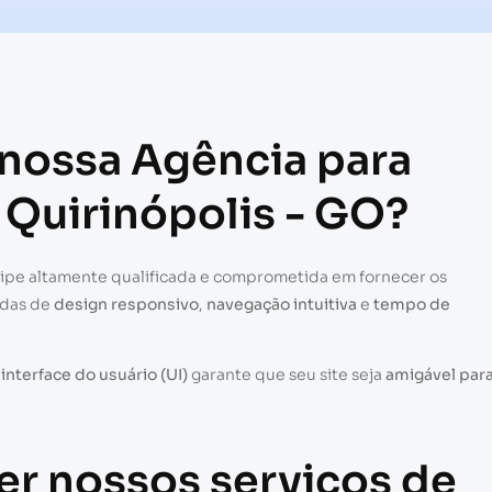
 nossa Agência para
 Quirinópolis - GO?
uipe altamente qualificada e comprometida em fornecer os
adas de
design responsivo
,
navegação intuitiva
e
tempo de
a
interface do usuário (UI)
garante que seu site seja
amigável par
er nossos serviços de