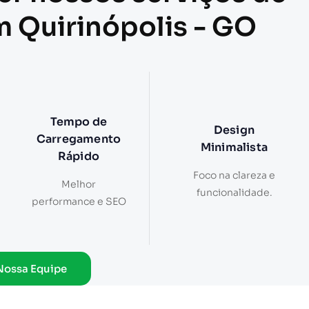
m Quirinópolis - GO
Tempo de
Design
Carregamento
Minimalista
Rápido
Foco na clareza e
Melhor
funcionalidade.
performance e SEO
Nossa Equipe