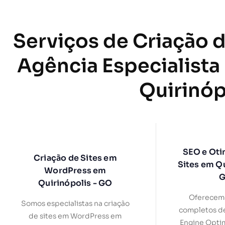
Serviços de Criação d
Agência Especialista
Quirinóp
SEO e Oti
Criação de Sites em
Sites em Qu
WordPress em
Quirinópolis - GO
Oferecemo
Somos especialistas na criação
completos d
de sites em WordPress em
Engine Optim