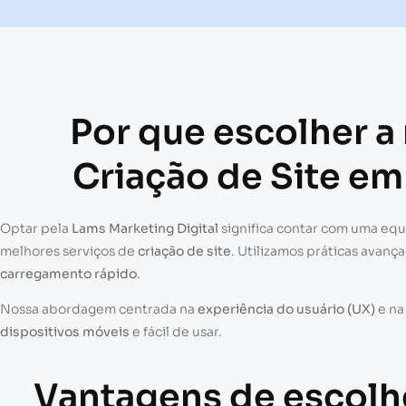
Por que escolher a
Criação de Site em
Optar pela
Lams Marketing Digital
significa contar com uma eq
melhores serviços de
criação de site
. Utilizamos práticas avanç
carregamento rápido
.
Nossa abordagem centrada na
experiência do usuário (UX)
e n
dispositivos móveis
e fácil de usar.
Vantagens de escolh