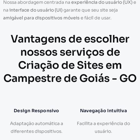
Nossa abordagem centrada na
experiência do usuário (UX)
e
na
interface do usuário (UI)
garante que seu site seja
amigável para dispositivos móveis
e fácil de usar.
Vantagens de escolher
nossos serviços de
Criação de Sites em
Campestre de Goiás - GO
Design Responsivo
Navegação Intuitiva
Adaptação automática a
Facilita a experiência do
diferentes dispositivos.
usuário.