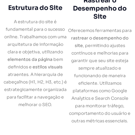
Rastrear o
Estrutura do Site
Desempenho do
Site
A estrutura do site é
fundamental para o sucesso
Oferecemos ferramentas para
online. Trabalhamos com uma
rastrear o desempenho do
arquitetura de informação
site
, permitindo ajustes
clara e objetiva, utilizando
contínuos e melhorias para
elementos da página
bem
garantir que seu site esteja
definidos e
estilos visuais
sempre atualizado e
atraentes. A hierarquia de
funcionando de maneira
cabeçalhos (H1, H2, H3, etc.) é
eficiente. Utilizamos
estrategicamente organizada
plataformas como Google
para facilitar a navegação e
Analytics e Search Console
melhorar o SEO.
para monitorar tráfego,
comportamento do usuário e
outras métricas essenciais.