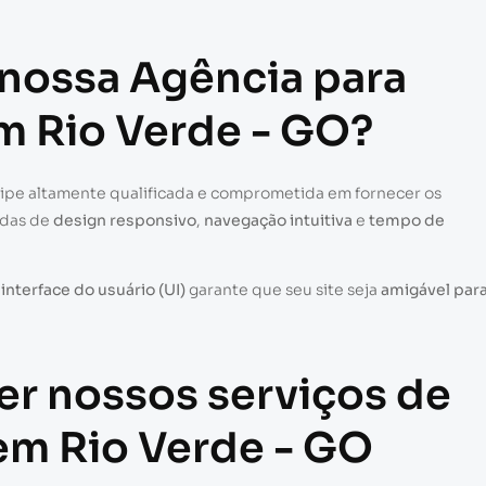
 nossa Agência para
em Rio Verde - GO?
uipe altamente qualificada e comprometida em fornecer os
adas de
design responsivo
,
navegação intuitiva
e
tempo de
a
interface do usuário (UI)
garante que seu site seja
amigável par
er nossos serviços de
 em Rio Verde - GO