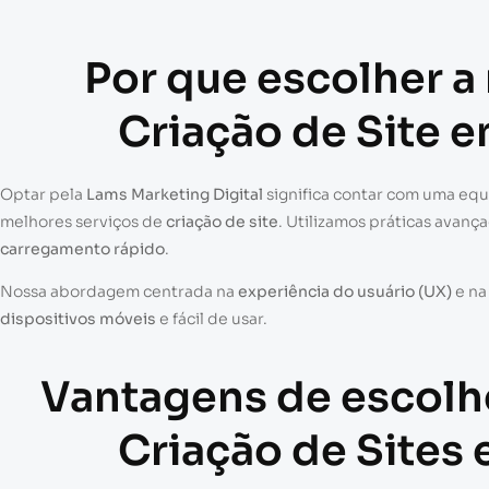
Por que escolher a
Criação de Site 
Optar pela
Lams Marketing Digital
significa contar com uma eq
melhores serviços de
criação de site
. Utilizamos práticas avanç
carregamento rápido
.
Nossa abordagem centrada na
experiência do usuário (UX)
e n
dispositivos móveis
e fácil de usar.
Vantagens de escolh
Criação de Sites