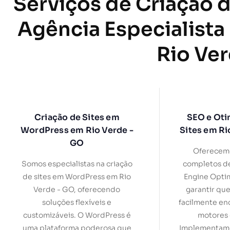
Serviços de Criação d
Agência Especialista
Rio Ve
Criação de Sites em
SEO e Oti
WordPress em Rio Verde -
Sites em Ri
GO
Oferecemo
Somos especialistas na criação
completos d
de sites em WordPress em Rio
Engine Optim
Verde - GO, oferecendo
garantir que
soluções flexíveis e
facilmente en
customizáveis. O WordPress é
motores 
uma plataforma poderosa que
Implementamo