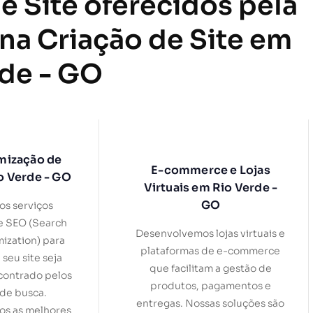
e Site oferecidos pela
 na Criação de Site em
rde - GO
mização de
E-commerce e Lojas
o Verde - GO
Virtuais em Rio Verde -
GO
s serviços
e SEO (Search
Desenvolvemos lojas virtuais e
ization) para
plataformas de e-commerce
 seu site seja
que facilitam a gestão de
contrado pelos
produtos, pagamentos e
de busca.
entregas. Nossas soluções são
s as melhores