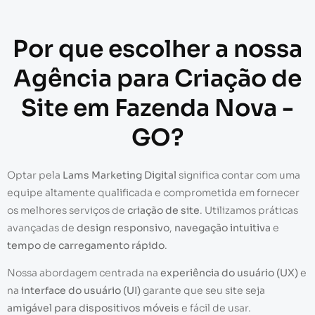
Por que escolher a nossa
Agência para Criação de
Site em Fazenda Nova -
GO?
Optar pela
Lams Marketing Digital
significa contar com uma
equipe altamente qualificada e comprometida em fornecer
os melhores serviços de
criação de site
. Utilizamos práticas
avançadas de
design responsivo
,
navegação intuitiva
e
tempo de carregamento rápido
.
Nossa abordagem centrada na
experiência do usuário (UX)
e
na
interface do usuário (UI)
garante que seu site seja
amigável para dispositivos móveis
e fácil de usar.