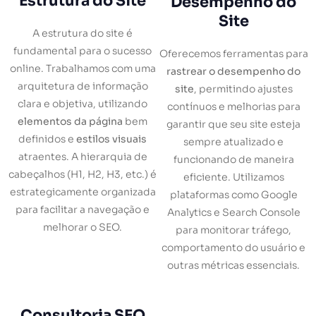
Estrutura do Site
Desempenho do
Site
A estrutura do site é
fundamental para o sucesso
Oferecemos ferramentas para
online. Trabalhamos com uma
rastrear o desempenho do
arquitetura de informação
site
, permitindo ajustes
clara e objetiva, utilizando
contínuos e melhorias para
elementos da página
bem
garantir que seu site esteja
definidos e
estilos visuais
sempre atualizado e
atraentes. A hierarquia de
funcionando de maneira
cabeçalhos (H1, H2, H3, etc.) é
eficiente. Utilizamos
estrategicamente organizada
plataformas como Google
para facilitar a navegação e
Analytics e Search Console
melhorar o SEO.
para monitorar tráfego,
comportamento do usuário e
outras métricas essenciais.
Consultoria SEO