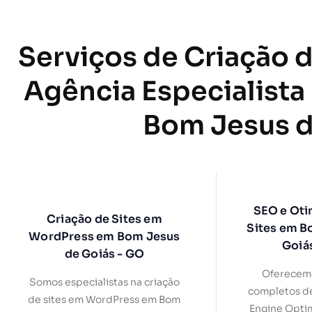
Serviços de Criação d
Agência Especialista
Bom Jesus d
SEO e Oti
Criação de Sites em
Sites em B
WordPress em Bom Jesus
Goiá
de Goiás - GO
Oferecemo
Somos especialistas na criação
completos d
de sites em WordPress em Bom
Engine Optim