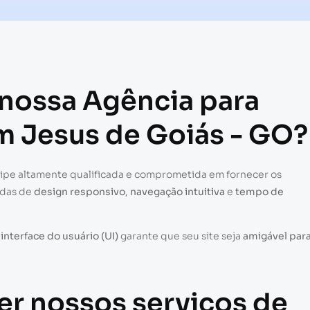
 nossa Agência para
m Jesus de Goiás - GO?
uipe altamente qualificada e comprometida em fornecer os
adas de
design responsivo
,
navegação intuitiva
e
tempo de
a
interface do usuário (UI)
garante que seu site seja
amigável par
er nossos serviços de