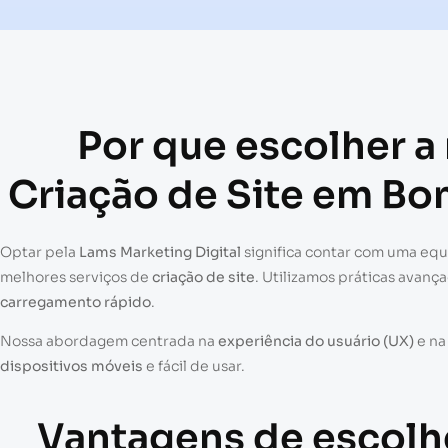
Por que escolher a
Criação de Site em Bo
Optar pela
Lams Marketing Digital
significa contar com uma eq
melhores serviços de
criação de site
. Utilizamos práticas avanç
carregamento rápido
.
Nossa abordagem centrada na
experiência do usuário (UX)
e n
dispositivos móveis
e fácil de usar.
Vantagens de escolh