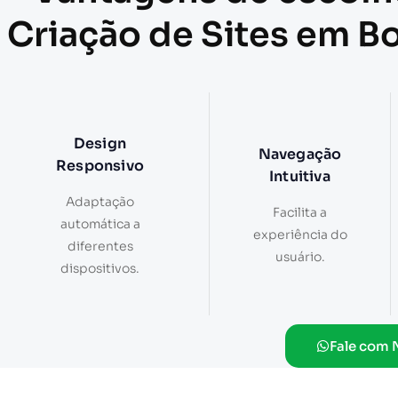
Criação de Sites em B
Design
Navegação
Responsivo
Intuitiva
Adaptação
Facilita a
automática a
experiência do
diferentes
usuário.
dispositivos.
Fale com 