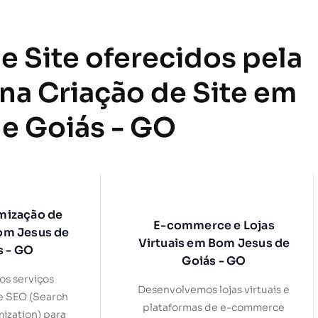
e Site oferecidos pela
 na Criação de Site em
e Goiás - GO
mização de
E-commerce e Lojas
om Jesus de
Virtuais em Bom Jesus de
s - GO
Goiás - GO
s serviços
Desenvolvemos lojas virtuais e
e SEO (Search
plataformas de e-commerce
ization) para