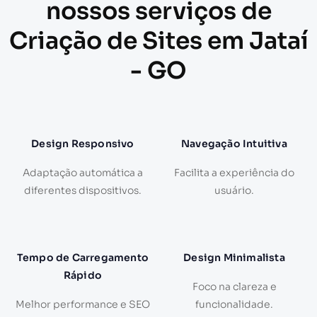
nossos serviços de
Criação de Sites em Jataí
- GO
Design Responsivo
Navegação Intuitiva
Adaptação automática a
Facilita a experiência do
diferentes dispositivos.
usuário.
Tempo de Carregamento
Design Minimalista
Rápido
Foco na clareza e
Melhor performance e SEO
funcionalidade.