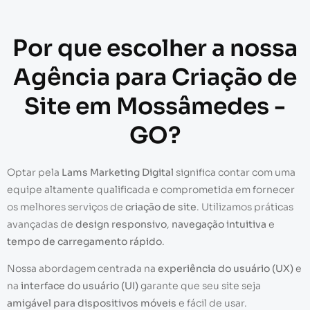
Por que escolher a nossa
Agência para Criação de
Site em Mossâmedes -
GO?
Optar pela
Lams Marketing Digital
significa contar com uma
equipe altamente qualificada e comprometida em fornecer
os melhores serviços de
criação de site
. Utilizamos práticas
avançadas de
design responsivo
,
navegação intuitiva
e
tempo de carregamento rápido
.
Nossa abordagem centrada na
experiência do usuário (UX)
e
na
interface do usuário (UI)
garante que seu site seja
amigável para dispositivos móveis
e fácil de usar.