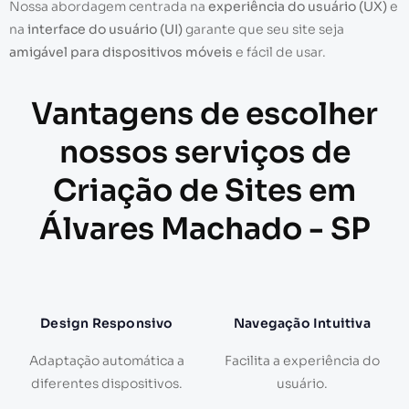
Nossa abordagem centrada na
experiência do usuário (UX)
e
na
interface do usuário (UI)
garante que seu site seja
amigável para dispositivos móveis
e fácil de usar.
Vantagens de escolher
nossos serviços de
Criação de Sites em
Álvares Machado - SP
Design Responsivo
Navegação Intuitiva
Adaptação automática a
Facilita a experiência do
diferentes dispositivos.
usuário.