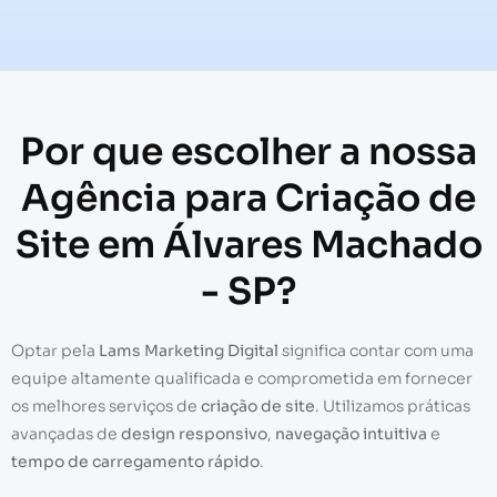
Por que escolher a nossa
Agência para Criação de
Site em Álvares Machado
- SP?
Optar pela
Lams Marketing Digital
significa contar com uma
equipe altamente qualificada e comprometida em fornecer
os melhores serviços de
criação de site
. Utilizamos práticas
avançadas de
design responsivo
,
navegação intuitiva
e
tempo de carregamento rápido
.