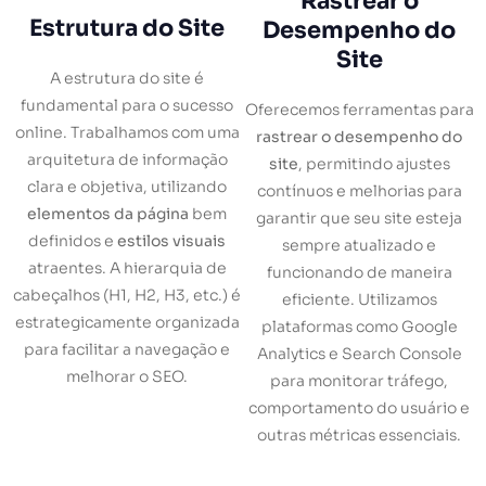
Rastrear o
Estrutura do Site
Desempenho do
Site
A estrutura do site é
fundamental para o sucesso
Oferecemos ferramentas para
online. Trabalhamos com uma
rastrear o desempenho do
arquitetura de informação
site
, permitindo ajustes
clara e objetiva, utilizando
contínuos e melhorias para
elementos da página
bem
garantir que seu site esteja
definidos e
estilos visuais
sempre atualizado e
atraentes. A hierarquia de
funcionando de maneira
cabeçalhos (H1, H2, H3, etc.) é
eficiente. Utilizamos
estrategicamente organizada
plataformas como Google
para facilitar a navegação e
Analytics e Search Console
melhorar o SEO.
para monitorar tráfego,
comportamento do usuário e
outras métricas essenciais.