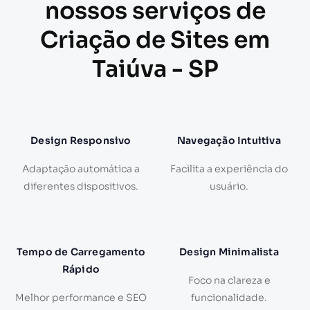
nossos serviços de
Criação de Sites em
Taiúva - SP
Design Responsivo
Navegação Intuitiva
Adaptação automática a
Facilita a experiência do
diferentes dispositivos.
usuário.
Tempo de Carregamento
Design Minimalista
Rápido
Foco na clareza e
Melhor performance e SEO
funcionalidade.